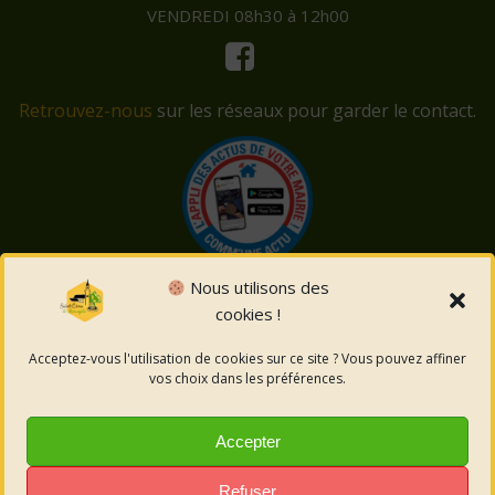
VENDREDI 08h30 à 12h00
Retrouvez-nous
sur les réseaux pour garder le contact.
Nous utilisons des
cookies !
© 2026 Saint-Côme-et-Maruéjols. Un service proposé
par
Comm'un Site
Acceptez-vous l'utilisation de cookies sur ce site ? Vous pouvez affiner
vos choix dans les préférences.
Mentions légales
Accepter
Politique des cookies
Refuser