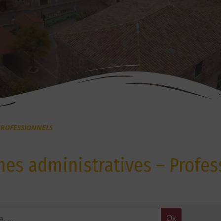
PROFESSIONNELS
es administratives – Profes