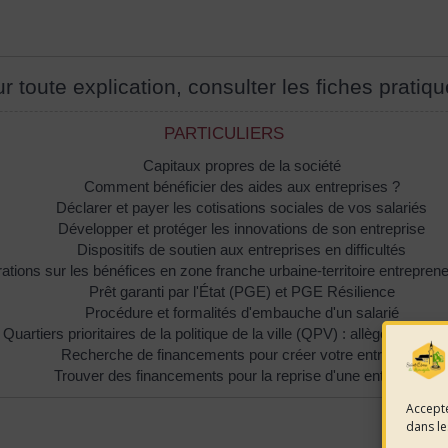
r toute explication, consulter les fiches pratiqu
PARTICULIERS
Capitaux propres de la société
Comment bénéficier des aides aux entreprises ?
Déclarer et payer les cotisations sociales de vos salariés
Développer et protéger les innovations de son entreprise
Dispositifs de soutien aux entreprises en difficultés
ations sur les bénéfices en zone franche urbaine-territoire entrepre
Prêt garanti par l'État (PGE) et PGE Résilience
Procédure et formalités d'embauche d'un salarié
Quartiers prioritaires de la politique de la ville (QPV) : allègements f
Recherche de financements pour créer votre entreprise
Trouver des financements pour la reprise d'une entreprise
Accepte
dans le