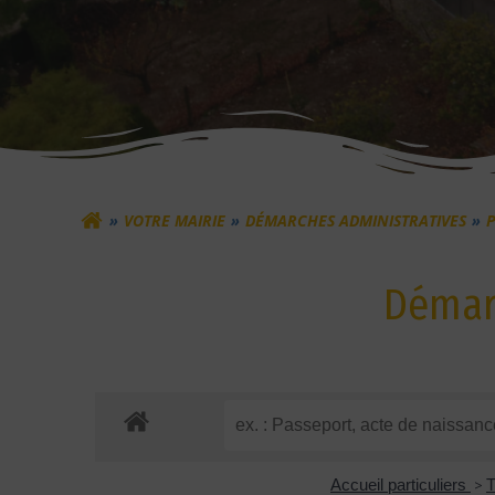
VOTRE MAIRIE
DÉMARCHES ADMINISTRATIVES
P
Démarc
Accueil particuliers
>
T