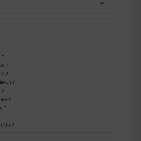
s ?
ts ?
ié ?
té...) ?
 ?
uire ?
e ?
(RII) ?