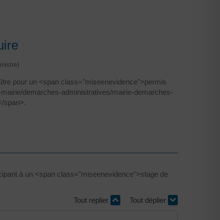
uire
nistre)
naître pour un <span class="miseenevidence">permis
e-mairie/demarches-administratives/mairie-demarches-
</span>.
ticipant à un <span class="miseenevidence">stage de
Tout replier
Tout déplier