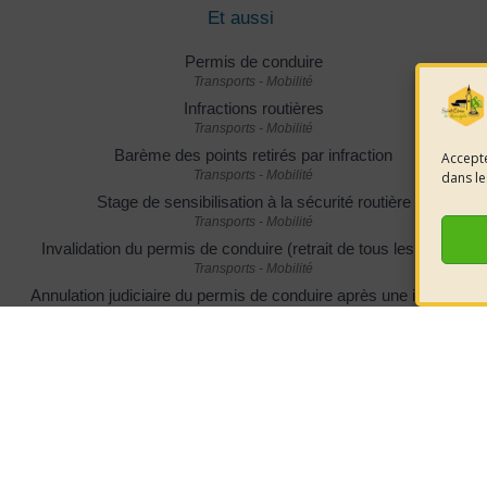
Et aussi
Permis de conduire
Transports - Mobilité
Infractions routières
Transports - Mobilité
Barème des points retirés par infraction
Accepte
Transports - Mobilité
dans le
Stage de sensibilisation à la sécurité routière
Transports - Mobilité
Invalidation du permis de conduire (retrait de tous les points)
Transports - Mobilité
Annulation judiciaire du permis de conduire après une infraction
Transports - Mobilité
Contravention au code de la route : paiement de l'amende
Transports - Mobilité
Pour en savoir plus
Le permis à points