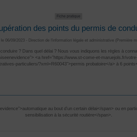
Fiche pratique
pération des points du permis de cond
é le 06/09/2023 - Direction de l'information légale et administrative (Première mi
conduire ? Dans quel délai ? Nous vous indiquons les règles à con
iseenevidence"> <a href="https://www.st-come-et-maruejols.fr/votr
tratives-particuliers/?xml=R60043">permis probatoire</a> à 6 points
evidence">automatique au bout d'un certain délai</span> ou en par
sensibilisation à la sécurité routière</span>.