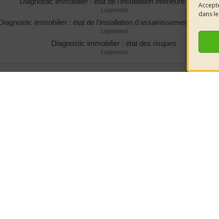
Diagnostic immobilier : état de l'installation intérieure de gaz
Accepte
Logement
dans le
Diagnostic immobilier : état de l'installation d'assainissement non colle
Logement
Diagnostic immobilier : état des risques
Logement
Pour en savoir plus
ssier pratique sur les états d'installation intérieure d'électricité et de 
Institut national de la consommation (INC)
Méthodologie pour réaliser l'état de l'installation intérieure d'électricit
Direction de l'information légale et administrative (Dila) - Première ministre
 du Comité national pour la sécurité des usagers de l'électricité (Con
Comité national pour la sécurité des usagers de l'électricité (Consuel)