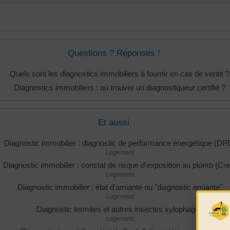
Questions ? Réponses !
Quels sont les diagnostics immobiliers à fournir en cas de vente ?
Diagnostics immobiliers : où trouver un diagnostiqueur certifié ?
Et aussi
Diagnostic immobilier : diagnostic de performance énergétique (DP
Logement
Diagnostic immobilier : constat de risque d'exposition au plomb (Cre
Logement
Diagnostic immobilier : état d'amiante ou "diagnostic amiante"
Logement
Diagnostic termites et autres insectes xylophages
Logement