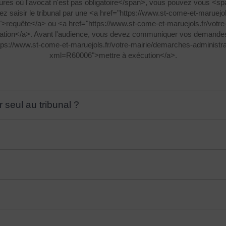
res où l'avocat n'est pas obligatoire</span>, vous pouvez vous <s
aisir le tribunal par une <a href="https://www.st-come-et-maruejol
>requête</a> ou <a href="https://www.st-come-et-maruejols.fr/votr
ation</a>. Avant l'audience, vous devez communiquer vos demandes 
ttps://www.st-come-et-maruejols.fr/votre-mairie/demarches-administra
xml=R60006">mettre à exécution</a>.
 seul au tribunal ?