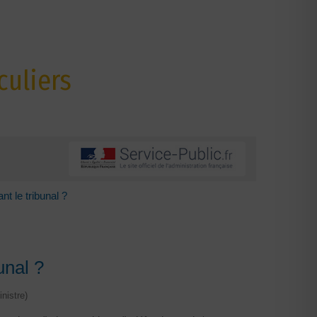
culiers
nt le tribunal ?
unal ?
nistre)