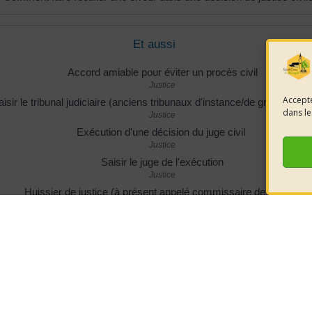
Et aussi
Accord amiable pour éviter un procès civil
Justice
Accepte
isir le tribunal judiciaire (anciens tribunaux d'instance/de grande inst
dans le
Justice
Exécution d'une décision du juge civil
Justice
Saisir le juge de l'exécution
Justice
Huissier de justice (à présent appelé commissaire de justice)
Justice
Frais de justice : coût d'un procès
Justice