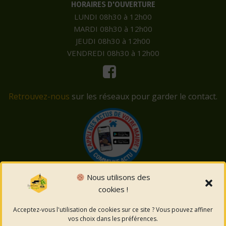
HORAIRES D'OUVERTURE
LUNDI 08h30 à 12h00
MARDI 08h30 à 12h00
JEUDI 08h30 à 12h00
VENDREDI 08h30 à 12h00
Retrouvez-nous
sur les réseaux pour garder le contact.
Nous utilisons des
cookies !
© 2026 Saint-Côme-et-Maruéjols. Un service proposé
par
Comm'un Site
Acceptez-vous l'utilisation de cookies sur ce site ? Vous pouvez affiner
vos choix dans les préférences.