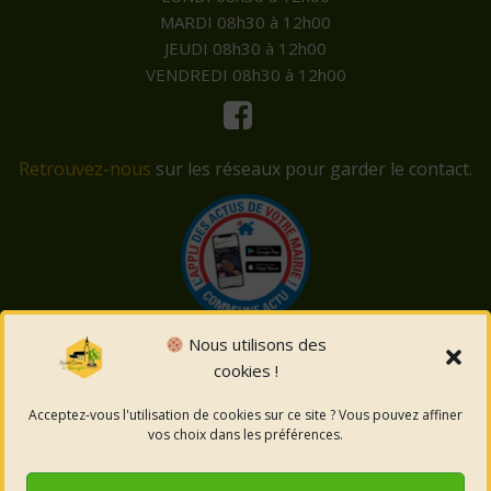
MARDI 08h30 à 12h00
JEUDI 08h30 à 12h00
VENDREDI 08h30 à 12h00
Retrouvez-nous
sur les réseaux pour garder le contact.
Nous utilisons des
cookies !
© 2026 Saint-Côme-et-Maruéjols. Un service proposé
par
Comm'un Site
Acceptez-vous l'utilisation de cookies sur ce site ? Vous pouvez affiner
vos choix dans les préférences.
Mentions légales