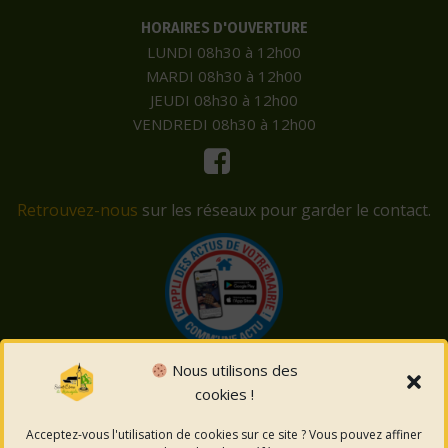
HORAIRES D'OUVERTURE
LUNDI 08h30 à 12h00
MARDI 08h30 à 12h00
JEUDI 08h30 à 12h00
VENDREDI 08h30 à 12h00
Retrouvez-nous
sur les réseaux pour garder le contact.
Nous utilisons des
cookies !
© 2026 Saint-Côme-et-Maruéjols. Un service proposé
par
Comm'un Site
Acceptez-vous l'utilisation de cookies sur ce site ? Vous pouvez affiner