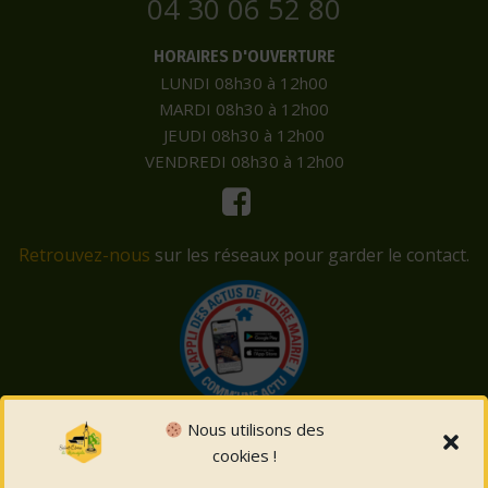
04 30 06 52 80
HORAIRES D'OUVERTURE
LUNDI 08h30 à 12h00
MARDI 08h30 à 12h00
JEUDI 08h30 à 12h00
VENDREDI 08h30 à 12h00
Retrouvez-nous
sur les réseaux pour garder le contact.
Nous utilisons des
cookies !
© 2026 Saint-Côme-et-Maruéjols. Un service proposé
par
Comm'un Site